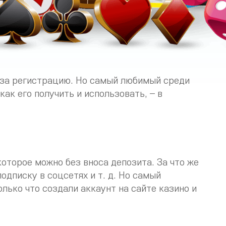
за регистрацию. Но самый любимый среди
как его получить и использовать, – в
оторое можно без вноса депозита. За что же
одписку в соцсетях и т. д. Но самый
лько что создали аккаунт на сайте казино и