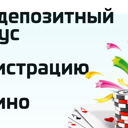
депозитный
ус
истрацию
ино