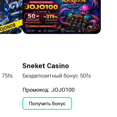
Sneket Casino
 75fs
Бездепозитный бонус 50fs
Промокод: JOJO100
Получить бонус