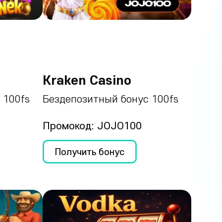
Kraken Casino
 100fs
Бездепозитный бонус 100fs
Промокод: JOJO100
Получить бонус