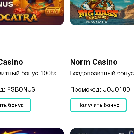
Casino
Norm Casino
зитный бонус 100fs
Бездепозитный бонус
д: FSBONUS
Промокод: JOJO100
ть бонус
Получить бонус