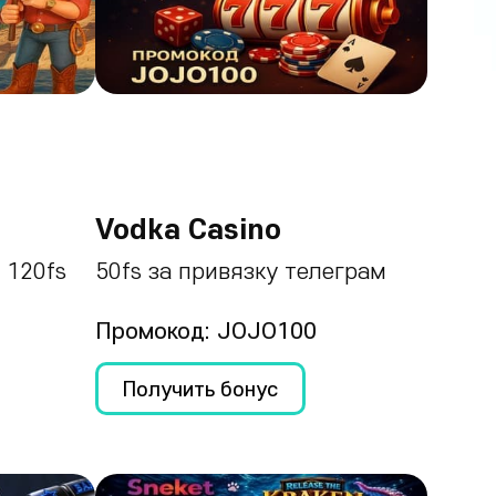
Vodka Casino
 120fs
50fs за привязку телеграм
Промокод: JOJO100
Получить бонус