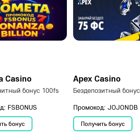
a Casino
Apex Casino
зитный бонус 100fs
Бездепозитный бонус
д: FSBONUS
Промокод: JOJONDB
ть бонус
Получить бонус